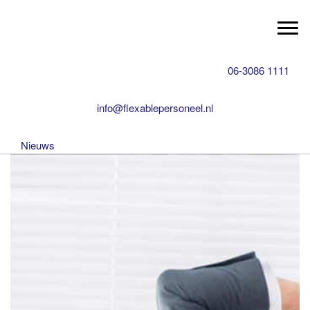
Professionele HR parnter
Spring
Door
Flexable Personeel
naar
naar
Togg
de
de
hoofdnavigatie
hoofd
06-3086 1111
inhoud
info@flexablepersoneel.nl
Nieuws