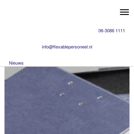
Professionele HR parnter
Spring
Door
Flexable Personeel
naar
naar
Togg
de
de
hoofdnavigatie
hoofd
06-3086 1111
inhoud
info@flexablepersoneel.nl
Nieuws